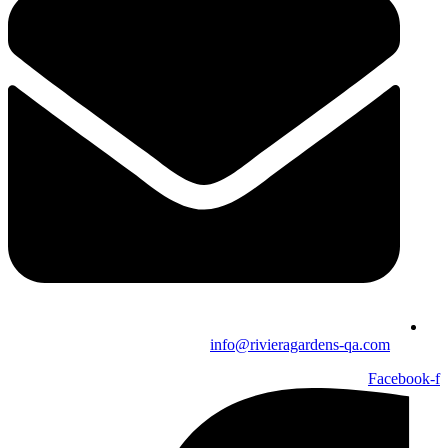
info@rivieragardens-qa.com
Facebook-f