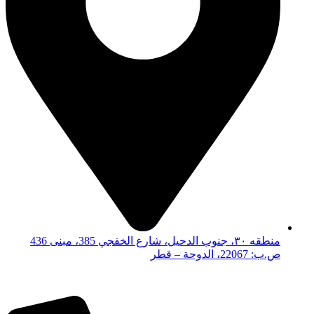
منطقه ٣٠، جنوب الدحيل، شارع الخفجي 385، مبنى 436
ص.ب: 22067، الدوحة – قطر